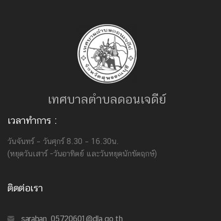
เทศบาลตำบลดอนเจดีย์
เวลาทำการ :
วันจันทร์ – วันศุกร์ 8.30 – 16.30น.
(หยุดวันเสาร์ -วันอาทิตย์ และวันหยุดนักขัตฤกษ์)
ติดต่อเรา
saraban_05720601@dla.go.th