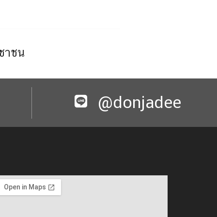
ะชาชน
@donjadee​