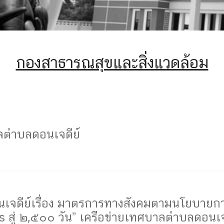
กองสาธารณสุขและสิ่งแวดล้อม
ลตำบลดอนเจดีย์
ดีย์เรื่อง มาตรการทางสังคมตามนโยบายการ
s สู่ ๒,๕๐๐ วัน” เครือข่ายเทศบาลตำบลดอนเจ