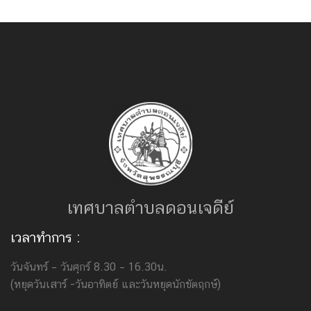
เทศบาลตำบลดอนเจดีย์
เวลาทำการ :
วันจันทร์ – วันศุกร์ 8.30 – 16.30น.
(หยุดวันเสาร์ -วันอาทิตย์ และวันหยุดนักขัตฤกษ์)