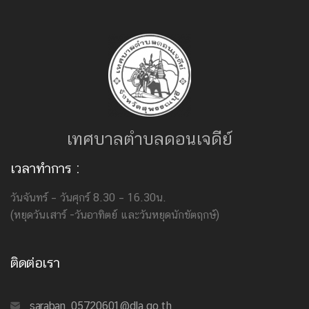
เทศบาลตำบลดอนเจดีย์
เวลาทำการ :
วันจันทร์ – วันศุกร์ 8.30 – 16.30น.
(หยุดวันเสาร์ -วันอาทิตย์ และวันหยุดนักขัตฤกษ์)
ติดต่อเรา
saraban_05720601@dla.go.th