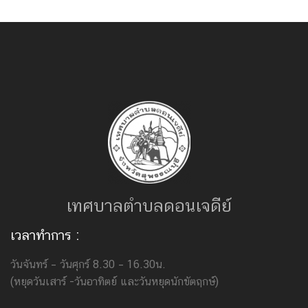
เทศบาลตำบลดอนเจดีย์
เวลาทำการ :
วันจันทร์ – วันศุกร์ 8.30 – 16.30น.
(หยุดวันเสาร์ -วันอาทิตย์ และวันหยุดนักขัตฤกษ์)