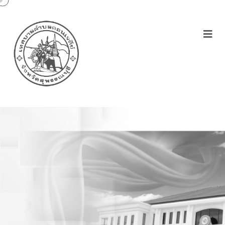
ประกาศเทศบาลตำบล
ดอนเจดีย์ เรื่องเจตนารมณ์