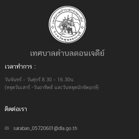
เทศบาลตำบลดอนเจดีย์
เวลาทำการ :
วันจันทร์ – วันศุกร์ 8.30 – 16.30น.
(หยุดวันเสาร์ -วันอาทิตย์ และวันหยุดนักขัตฤกษ์)
ติดต่อเรา
saraban_05720601@dla.go.th