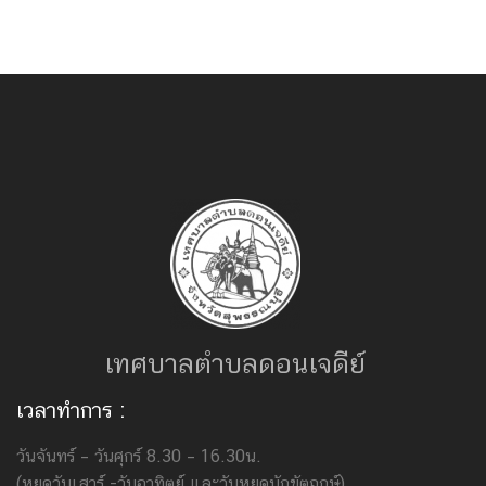
เทศบาลตำบลดอนเจดีย์
เวลาทำการ :
วันจันทร์ – วันศุกร์ 8.30 – 16.30น.
(หยุดวันเสาร์ -วันอาทิตย์ และวันหยุดนักขัตฤกษ์)