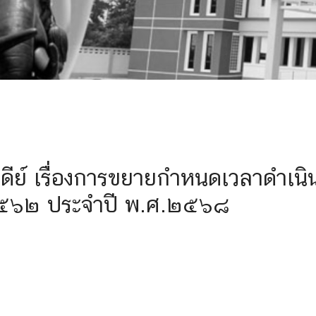
ย์ เรื่องการขยายกำหนดเวลาดำเนิ
ศ.๒๕๖๒ ประจำปี พ.ศ.๒๕๖๘