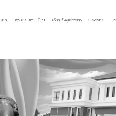
งเรา
กฏหมายและระเบียบ
บริการข้อมูลข่าวสาร
E-service
แหล
เจดีย์ เรื่องการขยายกำหนด
ละสิ่งปลูกสร้าง พ.ศ.๒๕๖๒ ปร