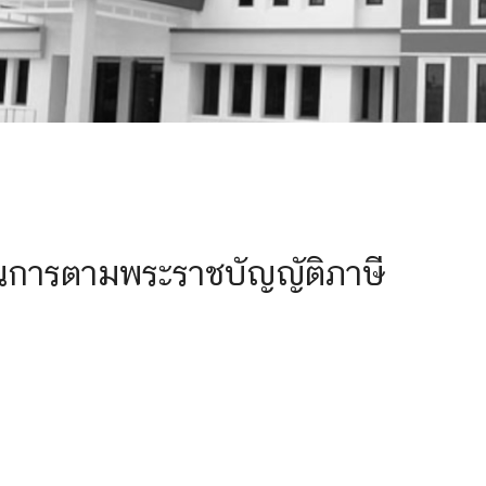
นการตามพระราชบัญญัติภาษี