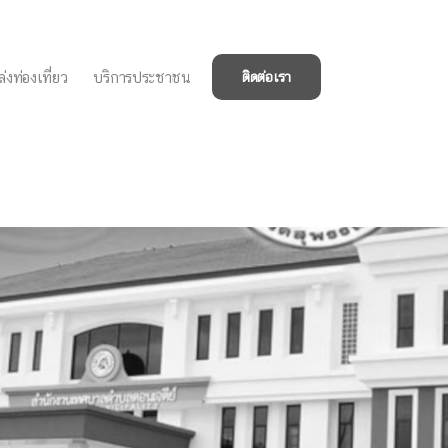
่งท่องเที่ยว
บริการประชาชน
ติดต่อเรา
เวลาดำเนินการตามพระ
ะจำปี พ.ศ.๒๕๖๘