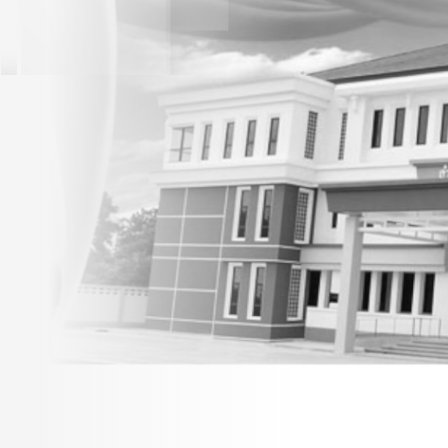
จ้างก่อสร้างโครงการพัฒนา
แหล่งท่องเที่ยวบริเวณรอบ
พระบรมราชานุสรณ์สมเด็จ
พระนเรศวรมหาราช หมู่ที่ 5
ตำบลดอนเจดีย์ อำเภอ
ดอนเจดีย์ จังหวัดสุรรณบุรี
ด้วยวิธีประกวดราคา
อิเล็กทรอนิกส์ (e-bidding)
2/2/69