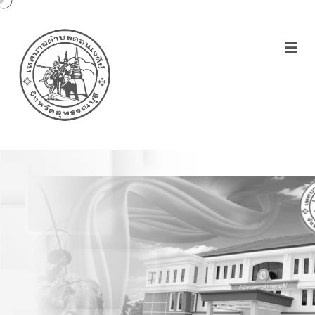
ประกาศใช้แผนพัฒนาท้อง
ถิ่น(พ.ศ.2566-2570) แก้ไข