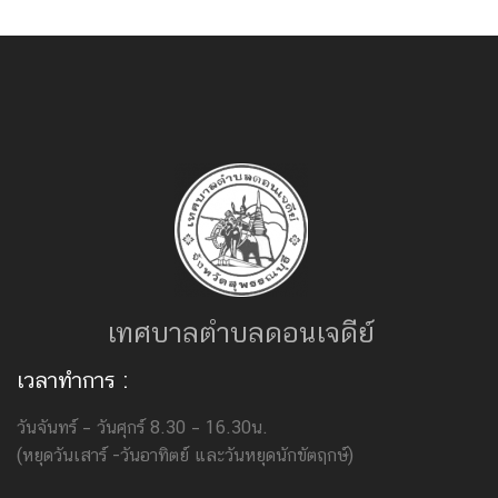
เทศบาลตำบลดอนเจดีย์
เวลาทำการ :
วันจันทร์ – วันศุกร์ 8.30 – 16.30น.
(หยุดวันเสาร์ -วันอาทิตย์ และวันหยุดนักขัตฤกษ์)