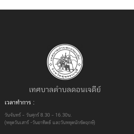
เทศบาลตำบลดอนเจดีย์
เวลาทำการ :
วันจันทร์ – วันศุกร์ 8.30 – 16.30น.
(หยุดวันเสาร์ -วันอาทิตย์ และวันหยุดนักขัตฤกษ์)