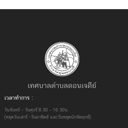
เทศบาลตำบลดอนเจดีย์
เวลาทำการ :
วันจันทร์ – วันศุกร์ 8.30 – 16.30น.
(หยุดวันเสาร์ -วันอาทิตย์ และวันหยุดนักขัตฤกษ์)