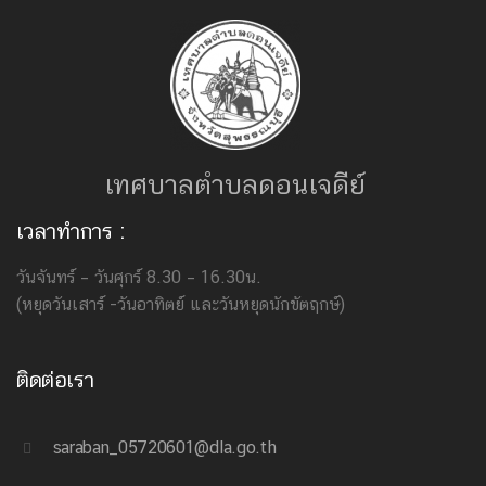
เทศบาลตำบลดอนเจดีย์
เวลาทำการ :
วันจันทร์ – วันศุกร์ 8.30 – 16.30น.
(หยุดวันเสาร์ -วันอาทิตย์ และวันหยุดนักขัตฤกษ์)
ติดต่อเรา
saraban_05720601@dla.go.th