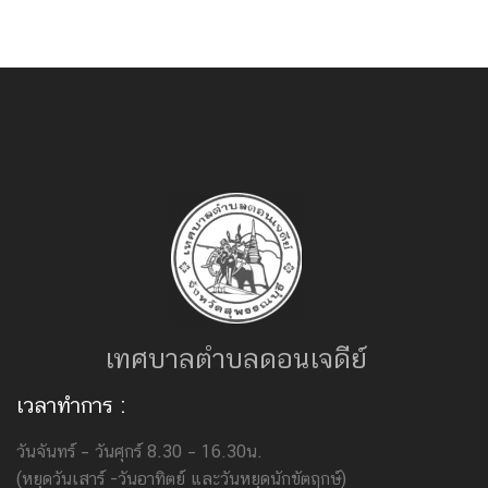
เทศบาลตำบลดอนเจดีย์
เวลาทำการ :
วันจันทร์ – วันศุกร์ 8.30 – 16.30น.
(หยุดวันเสาร์ -วันอาทิตย์ และวันหยุดนักขัตฤกษ์)