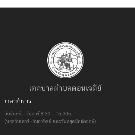
เทศบาลตำบลดอนเจดีย์
เวลาทำการ :
วันจันทร์ – วันศุกร์ 8.30 – 16.30น.
(หยุดวันเสาร์ -วันอาทิตย์ และวันหยุดนักขัตฤกษ์)