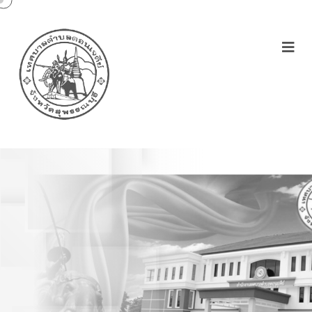
บริการฉีดวัคซีนป้องกันโรค
พิษสุนัขบ้า และทำหมันสุนัข