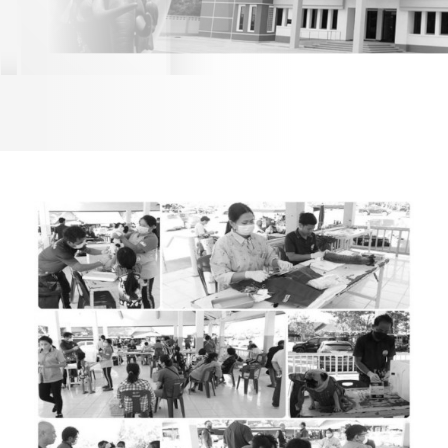
และแมว