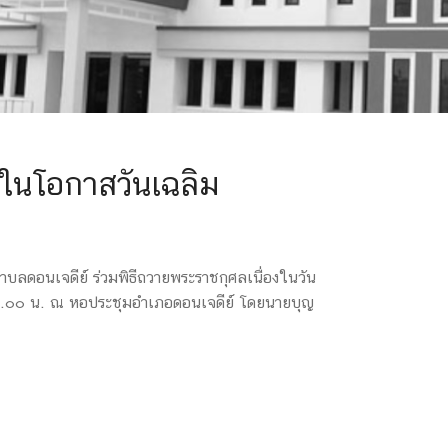
งในโอกาสวันเฉลิม
บลดอนเจดีย์ ร่วมพิธีถวายพระราชกุศลเนื่องในวัน
๙.๐๐ น. ณ หอประชุมอำเภอดอนเจดีย์ โดยนายบุญ