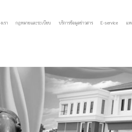
งเรา
กฏหมายและระเบียบ
บริการข้อมูลข่าวสาร
E-service
แหล
็จพระนางเจ้าฯ พระบรมราชินีนา
มิถุนายน ๒๕๖๖