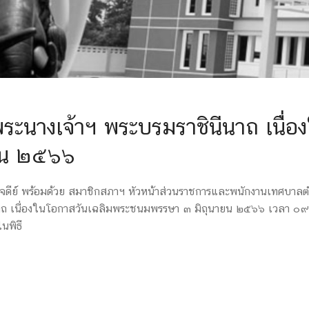
พระนางเจ้าฯ พระบรมราชินีนาถ เนื่อ
ยน ๒๕๖๖
เจดีย์ พร้อมด้วย สมาชิกสภาฯ หัวหน้าส่วนราชการและพนักงานเทศบาลตำ
ีนาถ เนื่องในโอกาสวันเฉลิมพระชนมพรรษา ๓ มิถุนายน ๒๕๖๖ เวลา ๐
นพิธี