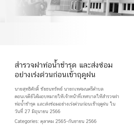
ฝน​
​สำรวจ​ฝาท่อน้ำ​ชำรุด และส่งซ่อม
อย่างเร่งด่วนก่อนเข้าฤดูฝน​
นายสุทธิ​ศักดิ์​ ชัย​ธน​ทรัพย์​ นายก​เทศมนตรีตำบล​
ดอนเจดีย์​ได้มอบหมายให้เจ้า​หน้าที่​เทศบาล​ให้​สำรวจ​ฝา
ท่อน้ำ​ชำรุด และส่งซ่อมอย่างเร่งด่วนก่อนเข้าฤดูฝน​ ใน
วันที่ 27 มิถุนายน 2566
Categories:
ตุลาคม 2565-กันยายน 2566