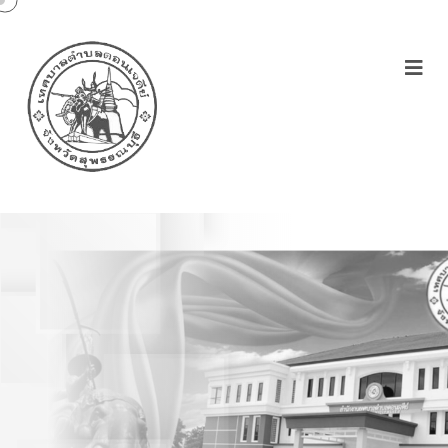
โครงการกำจัดวัชพืชรอบ
พระบรมราชานุสรณ์สมเด็จ