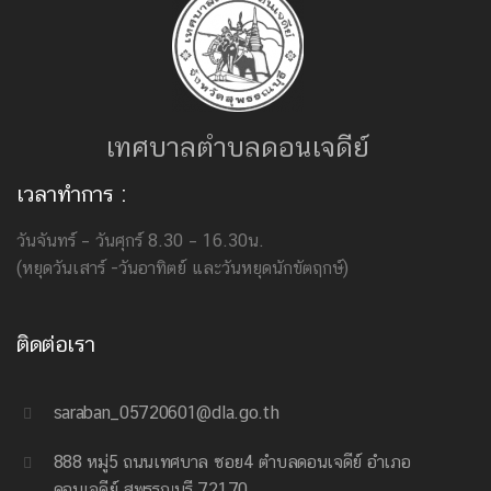
เทศบาลตำบลดอนเจดีย์
เวลาทำการ :
วันจันทร์ – วันศุกร์ 8.30 – 16.30น.
(หยุดวันเสาร์ -วันอาทิตย์ และวันหยุดนักขัตฤกษ์)
ติดต่อเรา
saraban_05720601@dla.go.th
888 หมู่5 ถนนเทศบาล ซอย4 ตำบลดอนเจดีย์ อำเภอ
ดอนเจดีย์ สุพรรณบุรี 72170